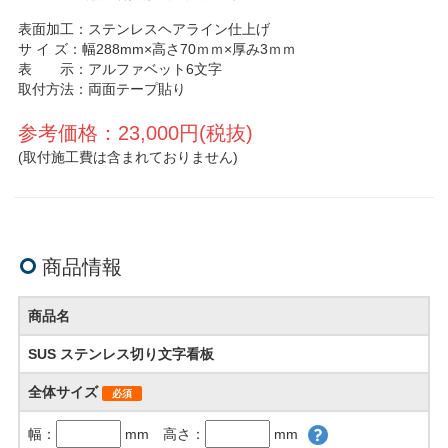
表面加工：ステンレスヘアライン仕上げ
サ イ ズ：幅288mm×高さ70ｍｍ×厚み3ｍｍ
表 示：アルファベット6文字
取付方法：両面テープ貼り
参考価格：23,000円(税抜)
(取付施工費は含まれておりません)
商品情報
商品名
SUS ステンレス切り文字看板
全体サイズ
必須
幅：
mm 高さ：
mm