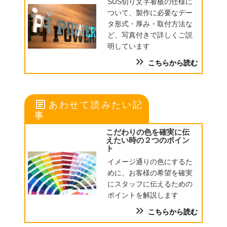
SUS切り文字看板の仕様に
ついて、製作に必要なデー
タ形式・厚み・取付方法な
ど、写真付きで詳しくご説
明しています
keyboard_double_arrow_right
こちらから読む
article
あわせて読みたい記
事
こだわりの色を確実に伝
えたい時の２つのポイン
ト
イメージ通りの色にするた
めに、お客様の希望を確実
にスタッフに伝えるための
ポイントを解説します
keyboard_double_arrow_right
こちらから読む