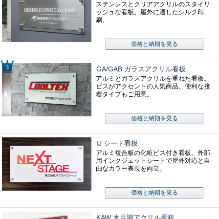
ステンレスとクリアアクリルのスタイリ
ッシュな看板。屋外に適したシルク印
刷。
価格と納期を見る
GA/GAB ガラスアクリル看板
アルミとガラスアクリルを重ねた看板。
ビスがアクセントの人気商品。便利な接
着タイプもご用意。
価格と納期を見る
IJ シート看板
アルミ複合板の化粧ビス付き看板。外部
用インクジェットシートで屋外対応と自
由なカラー表現を両立。
価格と納期を見る
KAW 木目調アクリル看板