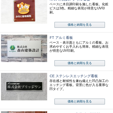
ベースに木目調印刷を施した看板。化粧
ビスは3色。精細な表現が得意なUV印
刷。
価格と納期を見る
FT アルミ看板
ベース・表示面ともにアルミの看板。お
求めやすくお手入れも簡単。精細な表現
が得意なUV印刷。
価格と納期を見る
CE ステンレスエッチング看板
存在感と耐候性を兼ね備えた凹凸加工の
エッチング看板。背景に色が入る重厚な
凹タイプ。
価格と納期を見る