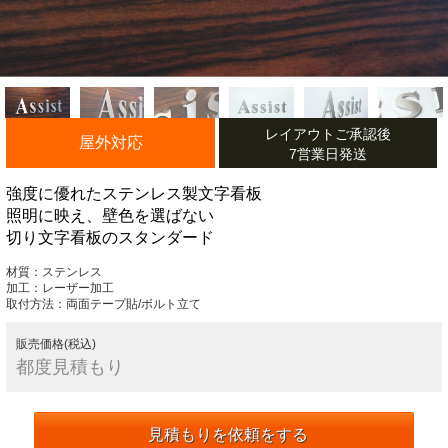
レイアウトご承認後
屋外対応
7営業日発送
強度に優れたステンレス製文字看板
照明に映え、壁色を選ばない
切り文字看板のスタンダード
材質：ステンレス
加工：レーザー加工
取付方法：両面テープ貼/ボルト立て
販売価格(税込)
都度見積もり
見積もりを依頼をする