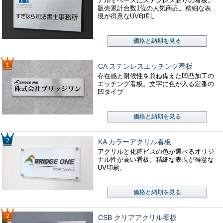
アルミベースにステンレス貼りの看板。
販売累計台数1位の人気商品。精細な表
現が得意なUV印刷。
価格と納期を見る
CA ステンレスエッチング看板
存在感と耐候性を兼ね備えた凹凸加工の
エッチング看板。文字に色が入る定番の
凹タイプ
価格と納期を見る
KA カラーアクリル看板
アクリルと化粧ビスの色が選べるオリジ
ナル性が高い看板。精細な表現が得意な
UV印刷。
価格と納期を見る
CSB クリアアクリル看板