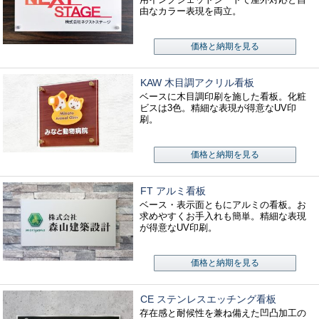
由なカラー表現を両立。
価格と納期を見る
KAW 木目調アクリル看板
ベースに木目調印刷を施した看板。化粧
ビスは3色。精細な表現が得意なUV印
刷。
価格と納期を見る
FT アルミ看板
ベース・表示面ともにアルミの看板。お
求めやすくお手入れも簡単。精細な表現
が得意なUV印刷。
価格と納期を見る
CE ステンレスエッチング看板
存在感と耐候性を兼ね備えた凹凸加工の