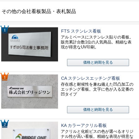
その他の会社看板製品・表札製品
FTS ステンレス看板
アルミベースにステンレス貼りの看板。
販売累計台数1位の人気商品。精細な表
現が得意なUV印刷。
価格と納期を見る
CA ステンレスエッチング看板
存在感と耐候性を兼ね備えた凹凸加工の
エッチング看板。文字に色が入る定番の
凹タイプ
価格と納期を見る
KA カラーアクリル看板
アクリルと化粧ビスの色が選べるオリジ
ナル性が高い看板。精細な表現が得意な