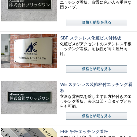
エッチング看板。背景に色が入る重厚な
凹タイプ。
価格と納期を見る
SBF ステンレス化粧ビス付銘板
化粧ビスがアクセントのステンレス平板
エッチング看板。耐候性が高く屋外向
け。
価格と納期を見る
WE ステンレス装飾枠付エッチング看
板
立派な雰囲気を醸し出す四方枠付きのエ
ッチング看板。表示は凹・凸タイプどち
らも可能。
価格と納期を見る
FBE 平板エッチング看板