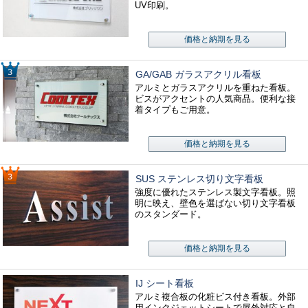
UV印刷。
価格と納期を見る
GA/GAB ガラスアクリル看板
アルミとガラスアクリルを重ねた看板。
ビスがアクセントの人気商品。便利な接
着タイプもご用意。
価格と納期を見る
SUS ステンレス切り文字看板
強度に優れたステンレス製文字看板。照
明に映え、壁色を選ばない切り文字看板
のスタンダード。
価格と納期を見る
IJ シート看板
アルミ複合板の化粧ビス付き看板。外部
用インクジェットシートで屋外対応と自