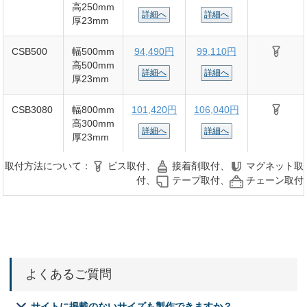
高250mm
詳細へ
詳細へ
厚23mm
CSB500
幅500mm
94,490円
99,110円
高500mm
詳細へ
詳細へ
厚23mm
CSB3080
幅800mm
101,420円
106,040円
高300mm
詳細へ
詳細へ
厚23mm
取付方法について：
ビス取付、
接着剤取付、
マグネット取
付、
テープ取付、
チェーン取付
よくあるご質問
サイトに掲載のないサイズも製作できますか？