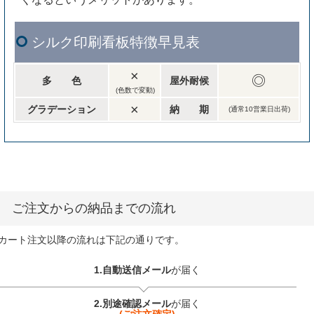
シルク印刷看板特徴早見表
×
◎
多 色
屋外耐候
(色数で変動)
×
グラデーション
納 期
(通常10営業日出荷)
ご注文からの納品までの流れ
カート注文以降の流れは下記の通りです。
1.自動送信メール
が届く
2.別途確認メール
が届く
(ご注文確定)