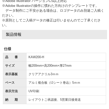
※Adobe Illustrator バージョンCS以上対応
※Adobe Illustratorの操作に慣れた方向けのテンプレートです。
データ制作にご不安がある場合は、ロゴデータのみ別途ご入稿く
ださい。
※原則としてご入稿データの修正は行いませんのでご了承くださ
い。
製品情報
仕様
品 番
KAW200-H
サイズ
幅200mm×高200mm×厚27mm
表示基板
クリアアクリル3ｍｍ
ベース
アルミ複合板（IJシート巻込）5ｍｍ
表示方法
UV印刷
納 期
レイアウトご承認後、5営業日後発送