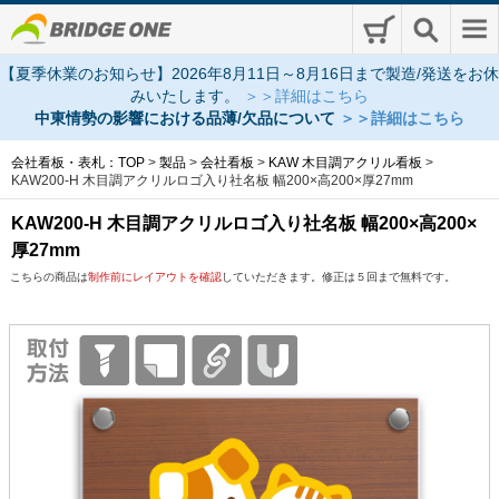
【夏季休業のお知らせ】2026年8月11日～8月16日まで製造/発送をお休
みいたします。
＞＞詳細はこちら
中東情勢の影響における品薄/欠品について
＞＞詳細はこちら
会社看板・表札：TOP
>
製品
>
会社看板
>
KAW 木目調アクリル看板
>
KAW200-H 木目調アクリルロゴ入り社名板 幅200×高200×厚27mm
KAW200-H 木目調アクリルロゴ入り社名板 幅200×高200×
厚27mm
こちらの商品は
制作前にレイアウトを確認
していただきます。修正は５回まで無料です。