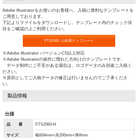
Adobe Illustratorをお使いのお客様へ、入稿に便利なテンプレートを
ご用意しております。
下記よりファイルをダウンロードし、テンプレート内のチェック項
目をご確認の上ご利用ください。
FTS2060 入稿用テンプレート
※Adobe Illustrator バージョンCS以上対応
※Adobe Illustratorの操作に慣れた方向けのテンプレートです。
データ制作にご不安がある場合は、ロゴデータのみ別途ご入稿く
ださい。
※原則としてご入稿データの修正は行いませんのでご了承くださ
い。
製品情報
仕様
品 番
FTS2060-H
サイズ
幅604mm×高200mm×厚8mm