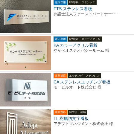
屋内専用
UV印刷
ステンレス
FTS ステンレス看板
弁護士法人ファーストパートナー･･･
屋内専用
UV印刷
カラーアクリル
KA カラーアクリル看板
やかべオステオパシールーム 様
屋外対応
エッチング
ステンレス
CA ステンレスエッチング看板
モービルオート株式会社 様
屋外対応
切文字
樹脂
TL 樹脂切文字看板
アデプトマネジメント株式会社 様