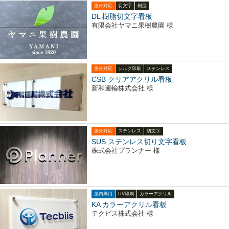
屋外対応
切文字
樹脂
DL 樹脂切文字看板
有限会社ヤマニ果樹農園 様
屋外対応
シルク印刷
ステンレス
CSB クリアアクリル看板
新和運輸株式会社 様
屋外対応
ステンレス
切文字
SUS ステンレス切り文字看板
株式会社プランナー 様
屋内専用
UV印刷
カラーアクリル
KA カラーアクリル看板
テクビス株式会社 様