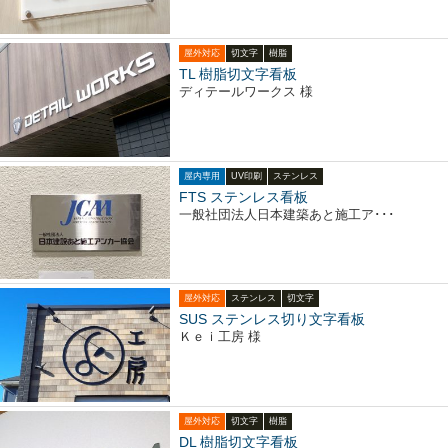
屋外対応
切文字
樹脂
TL 樹脂切文字看板
ディテールワークス 様
屋内専用
UV印刷
ステンレス
FTS ステンレス看板
一般社団法人日本建築あと施工ア･･･
屋外対応
ステンレス
切文字
SUS ステンレス切り文字看板
Ｋｅｉ工房 様
屋外対応
切文字
樹脂
DL 樹脂切文字看板