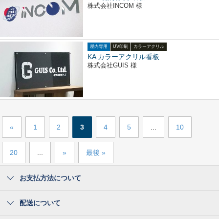
株式会社INCOM 様
屋内専用
UV印刷
カラーアクリル
KA カラーアクリル看板
株式会社GUIS 様
«
1
2
3
4
5
...
10
20
...
»
最後 »
お支払方法について
配送について