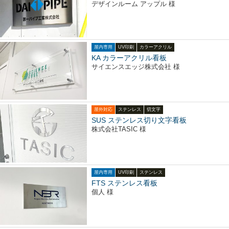
デザインルーム アップル 様
屋内専用
UV印刷
カラーアクリル
KA カラーアクリル看板
サイエンスエッジ株式会社 様
屋外対応
ステンレス
切文字
SUS ステンレス切り文字看板
株式会社TASIC 様
屋内専用
UV印刷
ステンレス
FTS ステンレス看板
個人 様