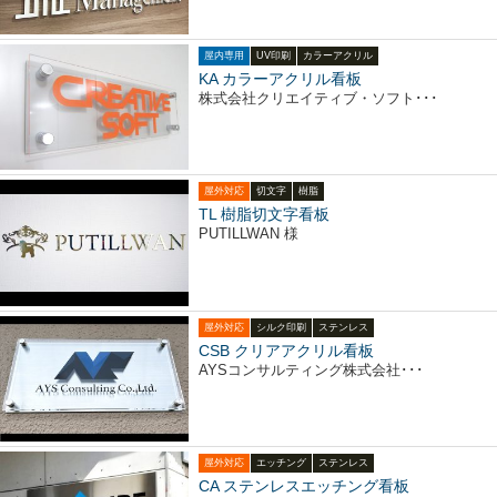
屋内専用
UV印刷
カラーアクリル
KA カラーアクリル看板
株式会社クリエイティブ・ソフト･･･
屋外対応
切文字
樹脂
TL 樹脂切文字看板
PUTILLWAN 様
屋外対応
シルク印刷
ステンレス
CSB クリアアクリル看板
AYSコンサルティング株式会社･･･
屋外対応
エッチング
ステンレス
CA ステンレスエッチング看板