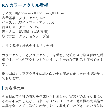
KA カラーアクリル看板
サイズ：幅300ｍｍ×高300ｍｍ×厚31mm
表示基板：クリアアクリル3t
ベース：ホワイトマットアクリル5t
飾りビス：クローム 12φ
表示方法：UV印刷（屋内専用）
取付方法：クッションテープ貼
ご注文者様：株式会社ホリウチ 様
カラーアクリルとクリアアクリルを重ね、化粧ビスで取り付けた看
板です。ビスがアクセントとなり、おしゃれな雰囲気を演出できま
す。
※今回はクリアアクリルに紺と白の全面印刷を施した仕様で制作し
ております。
お客様の声
今回初めて会社の看板を作成いたしました。実際どのような形にな
るのか不安でしたが、出来上がりのイメージや、他店様の完成品の
写真を例にとても親切にわかりやすく教えていただき、思い通り以