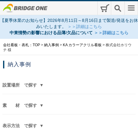
【夏季休業のお知らせ】2026年8月11日～8月16日まで製造/発送をお休
みいたします。
＞＞詳細はこちら
中東情勢の影響における品薄/欠品について
＞＞詳細はこちら
会社看板・表札：TOP
>
納入事例
>
KA カラーアクリル看板
>
株式会社ホリウ
チ 様
納入事例
設置場所
で探す
素 材
で探す
表示方法
で探す