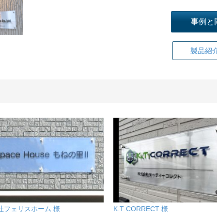
事例と
製品紹
社フェリスホーム 様
K.T CORRECT 様