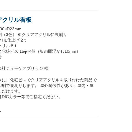
アアクリル看板
00×D23mm
刷（3色） ※クリアアクリルに裏刷り
HL仕上げ 2ｔ
リル 5ｔ
化粧ビス 15φ×4個（板の間浮かし10mm）
付
会社ティーケアブリッジ 様
スに、化粧ビスでクリアアクリルを取り付けた商品で
印刷で裏刷りします。 屋外耐候性があり、屋内・屋
ただけます。
DICカラー等でご指定ください。
ー