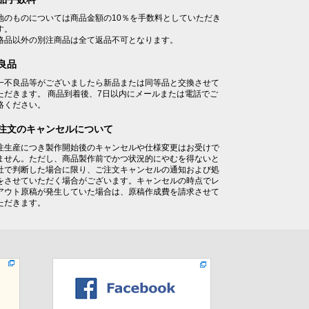
地のものについては商品金額の10％を手数料としていただき
す。
格品以外の別注商品は全て返品不可となります。
良品
一不良品等がございましたら新品または同等品と交換させて
ただきます。 商品到着後、7日以内にメールまたは電話でご
絡ください。
注文のキャンセルについて
注生産につき製作開始後のキャンセルや仕様変更はお受けで
ません。ただし、商品製作前でかつ状況的にやむを得ないと
社で判断した場合に限り、ご注文キャンセルの通知および処
をさせていただく場合がございます。キャンセルの時点でレ
アウト原稿が発生していた場合は、原稿作成費を請求させて
ただきます。