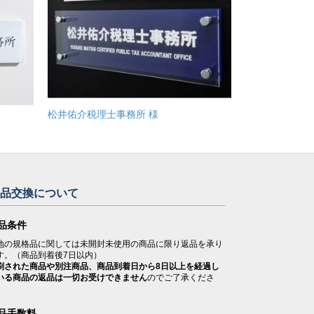
松井佑介税理士事務所 様
返品交換について
品条件
地の規格品に関しては未開封未使用の商品に限り返品を承り
す。（商品到着後7日以内）
刷された商品や別注商品、商品到着日から8日以上を経過し
いる商品の返品は一切お受けできません
のでご了承くださ
。
品手数料