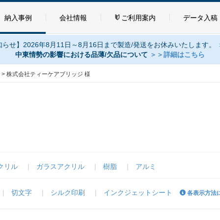
納入事例
会社情報
ご利用案内
データ入稿
らせ】2026年8月11日～8月16日まで製造/発送をお休みいたします。
中東情勢の影響における品薄/欠品について
＞＞詳細はこちら
>
株式会社ティーケアブリッジ 様
クリル
ガラスアクリル
樹脂
アルミ
切文字
シルク印刷
インクジェットシート
各表示方法