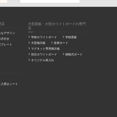
門店
大型黒板・大型ホワイトボードの専門
店
れなデザイン
学校ホワイトボード
学校黒板
表示付き
大型掲示板
張替ボード
室プレート
マグネット専用掲示板
別注ホワイトボード
移動式ボード
オリジナル表入れ
立入禁止シート