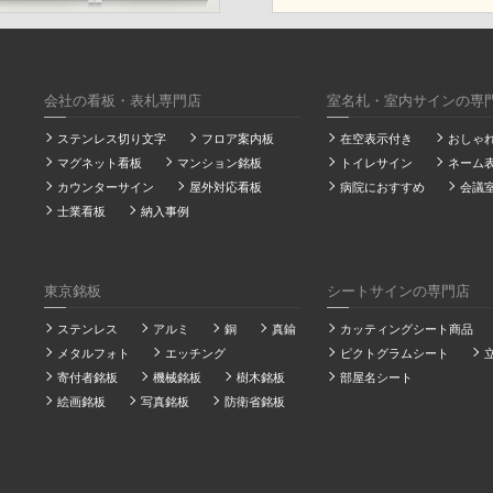
会社の看板・表札専門店
室名札・室内サインの専
ステンレス切り文字
フロア案内板
在空表示付き
おしゃ
マグネット看板
マンション銘板
トイレサイン
ネーム
カウンターサイン
屋外対応看板
病院におすすめ
会議
士業看板
納入事例
東京銘板
シートサインの専門店
ステンレス
アルミ
銅
真鍮
カッティングシート商品
メタルフォト
エッチング
ピクトグラムシート
寄付者銘板
機械銘板
樹木銘板
部屋名シート
絵画銘板
写真銘板
防衛省銘板