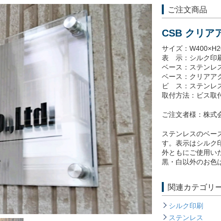
ご注文商品
CSB クリ
サイズ：W400×H2
表 示：シルク印
ベース：ステンレス
ベース：クリアアク
ビ ス：ステンレス
取付方法：ビス取
ご注文者様：株式
ステンレスのベー
す。表示はシルク
外ともにご使用い
黒・白以外のお色は
関連カテゴリ
シルク印刷
ステンレス