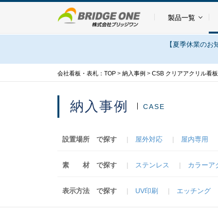
製品一覧
【夏季休業のお知
会社看板・表札：TOP
>
納入事例
>
CSB クリアアクリル看板
納入事例
CASE
設置場所
で探す
屋外対応
屋内専用
素 材
で探す
ステンレス
カラーア
表示方法
で探す
UV印刷
エッチング