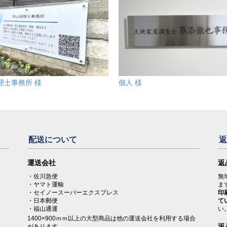
理士事務所 様
個人 様
配送について
。
運送会社
返
・佐川急便
無
・ヤマト運輸
ま
・セイノースーパーエクスプレス
印
・日本郵便
て
・福山通運
い
1400×900ｍｍ以上の大型商品は他の運送会社を利用する場合
返
があります。