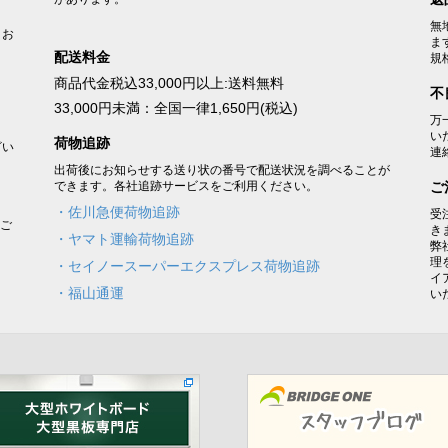
無
うお
ま
配送料金
規
商品代金税込33,000円以上:送料無料
不
33,000円未満：全国一律1,650円(税込)
万
い
荷物追跡
ざい
連
出荷後にお知らせする送り状の番号で配送状況を調べることが
できます。各社追跡サービスをご利用ください。
ご
・佐川急便荷物追跡
受
をご
き
・ヤマト運輸荷物追跡
弊
理
・セイノースーパーエクスプレス荷物追跡
イ
・福山通運
い