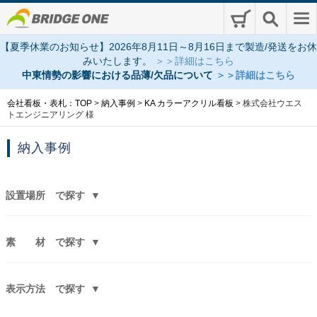
【夏季休業のお知らせ】2026年8月11日～8月16日まで製造/発送をお休
みいたします。
＞＞詳細はこちら
中東情勢の影響における品薄/欠品について
＞＞詳細はこちら
会社看板・表札：TOP
>
納入事例
>
KA カラーアクリル看板
>
株式会社ウエス
トエンジニアリング 様
納入事例
設置場所
で探す
素 材
で探す
表示方法
で探す