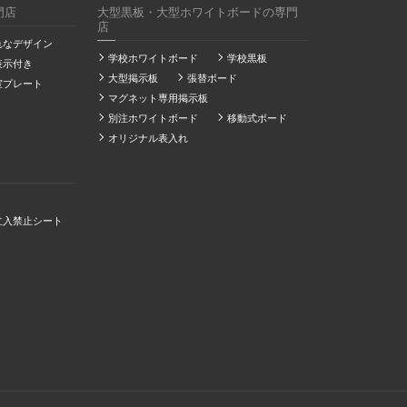
門店
大型黒板・大型ホワイトボードの専門
店
れなデザイン
学校ホワイトボード
学校黒板
表示付き
大型掲示板
張替ボード
室プレート
マグネット専用掲示板
別注ホワイトボード
移動式ボード
オリジナル表入れ
立入禁止シート