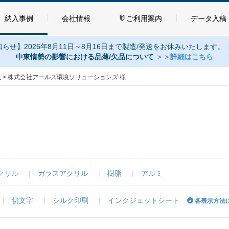
納入事例
会社情報
ご利用案内
データ入稿
らせ】2026年8月11日～8月16日まで製造/発送をお休みいたします。
中東情勢の影響における品薄/欠品について
＞＞詳細はこちら
板
>
株式会社アールズ環境ソリューションズ 様
クリル
ガラスアクリル
樹脂
アルミ
切文字
シルク印刷
インクジェットシート
各表示方法