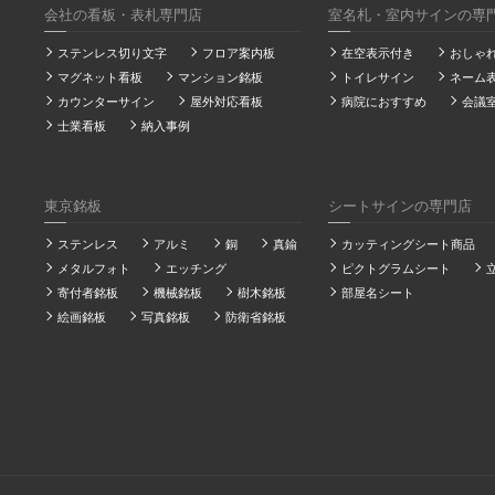
会社の看板・表札専門店
室名札・室内サインの専
ステンレス切り文字
フロア案内板
在空表示付き
おしゃ
マグネット看板
マンション銘板
トイレサイン
ネーム
カウンターサイン
屋外対応看板
病院におすすめ
会議
士業看板
納入事例
東京銘板
シートサインの専門店
ステンレス
アルミ
銅
真鍮
カッティングシート商品
メタルフォト
エッチング
ピクトグラムシート
寄付者銘板
機械銘板
樹木銘板
部屋名シート
絵画銘板
写真銘板
防衛省銘板