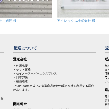
社 妃翔 様
アイレックス株式会社 様
配送について
。
運送会社
返
・佐川急便
無
・ヤマト運輸
ま
・セイノースーパーエクスプレス
印
・日本郵便
て
・福山通運
い
1400×900ｍｍ以上の大型商品は他の運送会社を利用する場合
返
があります。
無
うお
ま
配送料金
規