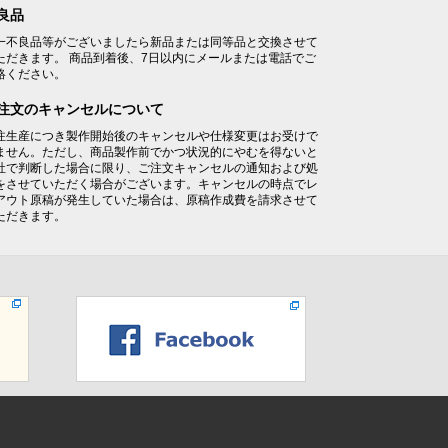
良品
一不良品等がございましたら新品または同等品と交換させて
ただきます。 商品到着後、7日以内にメールまたは電話でご
絡ください。
注文のキャンセルについて
注生産につき製作開始後のキャンセルや仕様変更はお受けで
ません。ただし、商品製作前でかつ状況的にやむを得ないと
社で判断した場合に限り、ご注文キャンセルの通知および処
をさせていただく場合がございます。キャンセルの時点でレ
アウト原稿が発生していた場合は、原稿作成費を請求させて
ただきます。