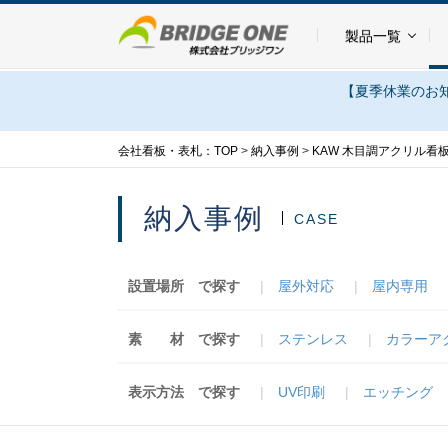
製品一覧
【夏季休業のお知
会社看板・表札：TOP
>
納入事例
>
KAW 木目調アクリル看
納入事例
CASE
設置場所
で探す
屋外対応
屋内専用
素 材
で探す
ステンレス
カラーア
表示方法
で探す
UV印刷
エッチング