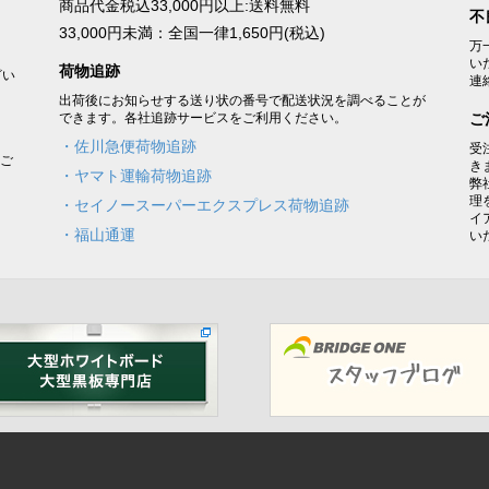
商品代金税込33,000円以上:送料無料
不
33,000円未満：全国一律1,650円(税込)
万
い
荷物追跡
ざい
連
出荷後にお知らせする送り状の番号で配送状況を調べることが
できます。各社追跡サービスをご利用ください。
ご
・佐川急便荷物追跡
受
をご
き
・ヤマト運輸荷物追跡
弊
理
・セイノースーパーエクスプレス荷物追跡
イ
・福山通運
い