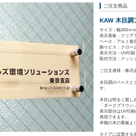
ご注文商品
KAW 木目
サイズ：幅300ｍｍ
表示基板：クリアア
ベース：アルミ複合
飾りビス：クローム 
表示方法：UV印
取付方法：クッシ
ご注文者様：株式
木目調のベースと
す。
木目は明るく親し
「ダークブラウン
表示部分はUV印
再現できます。
本物の木の看板よ
※ドアに設置する