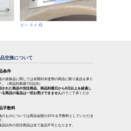
セツ ネイ 様
返品交換について
品条件
地の規格品に関しては未開封未使用の商品に限り返品を承り
す。（商品到着後7日以内）
刷された商品や別注商品、商品到着日から8日以上を経過し
いる商品の返品は一切お受けできません
のでご了承くださ
。
品手数料
地のものについては商品金額の10％を手数料としていただき
す。
格品以外の別注商品は全て返品不可となります。