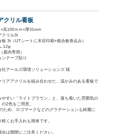
調アクリル看板
×高100ｍｍ×厚31mm
クリル3t
板 3t（IJTシートに木目印刷+複合板巻込み）
12φ
刷（屋内専用）
ョンテープ貼り
会社アールズ環境ソリューションズ 様
クリアアクリルを組み合わせた、温かみのある看板で
みやすい「ライトブラウン」と、落ち着いた雰囲気の
」の2色をご用意。
刷のため、ロゴマークなどのグラデーションも綺麗に
り軽くお手入れも簡単です。
場合は開閉にご注意ください。