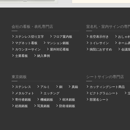
会社の看板・表札専門店
室名札・室内サインの専
ステンレス切り文字
フロア案内板
在空表示付き
おしゃ
マグネット看板
マンション銘板
トイレサイン
ネーム
カウンターサイン
屋外対応看板
病院におすすめ
会議
士業看板
納入事例
東京銘板
シートサインの専門店
ステンレス
アルミ
銅
真鍮
カッティングシート商品
メタルフォト
エッチング
ピクトグラムシート
寄付者銘板
機械銘板
樹木銘板
部屋名シート
絵画銘板
写真銘板
防衛省銘板