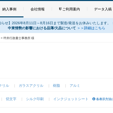
納入事例
会社情報
ご利用案内
データ入稿
らせ】2026年8月11日～8月16日まで製造/発送をお休みいたします。
中東情勢の影響における品薄/欠品について
＞＞詳細はこちら
>
坪井行政書士事務所 様
クリル
ガラスアクリル
樹脂
アルミ
切文字
シルク印刷
インクジェットシート
各表示方法