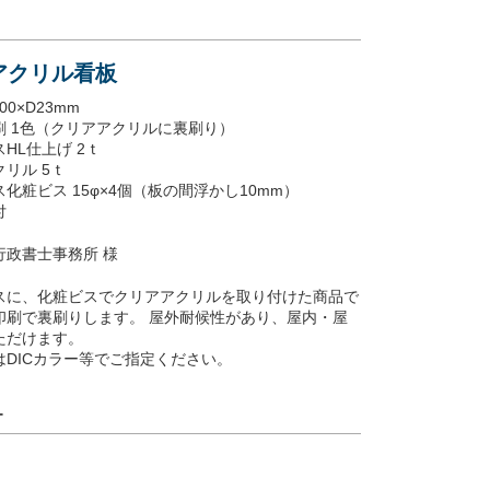
アアクリル看板
00×D23mm
刷 1色（クリアアクリルに裏刷り）
HL仕上げ 2ｔ
リル 5ｔ
化粧ビス 15φ×4個（板の間浮かし10mm）
付
行政書士事務所 様
スに、化粧ビスでクリアアクリルを取り付けた商品で
印刷で裏刷りします。 屋外耐候性があり、屋内・屋
ただけます。
DICカラー等でご指定ください。
ー