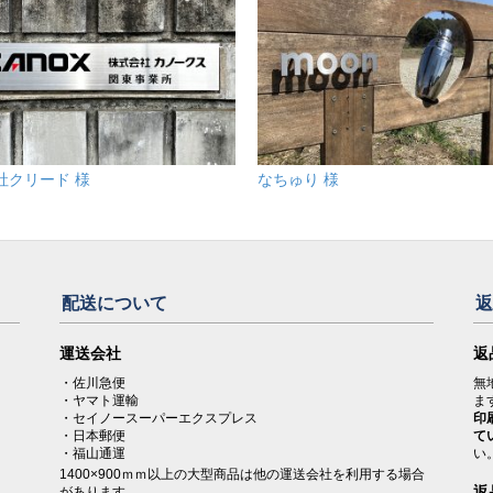
社クリード 様
なちゅり 様
配送について
。
運送会社
返
・佐川急便
無
・ヤマト運輸
ま
・セイノースーパーエクスプレス
印
・日本郵便
て
・福山通運
い
1400×900ｍｍ以上の大型商品は他の運送会社を利用する場合
返
があります。