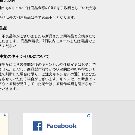
地のものについては商品金額の10％を手数料としていただき
す。
格品以外の別注商品は全て返品不可となります。
良品
一不良品等がございましたら新品または同等品と交換させて
ただきます。 商品到着後、7日以内にメールまたは電話でご
絡ください。
注文のキャンセルについて
注生産につき製作開始後のキャンセルや仕様変更はお受けで
ません。ただし、商品製作前でかつ状況的にやむを得ないと
社で判断した場合に限り、ご注文キャンセルの通知および処
をさせていただく場合がございます。キャンセルの時点でレ
アウト原稿が発生していた場合は、原稿作成費を請求させて
ただきます。