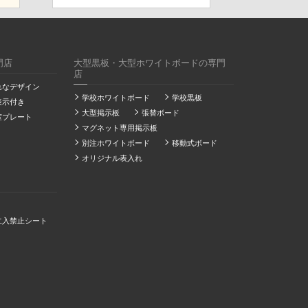
門店
大型黒板・大型ホワイトボードの専門
店
れなデザイン
学校ホワイトボード
学校黒板
表示付き
大型掲示板
張替ボード
室プレート
マグネット専用掲示板
別注ホワイトボード
移動式ボード
オリジナル表入れ
立入禁止シート