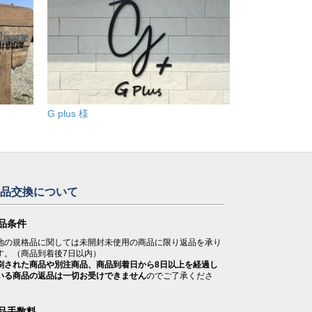
G plus 様
返品交換について
品条件
地の規格品に関しては未開封未使用の商品に限り返品を承り
す。（商品到着後7日以内）
刷された商品や別注商品、商品到着日から8日以上を経過し
いる商品の返品は一切お受けできません
のでご了承くださ
。
品手数料