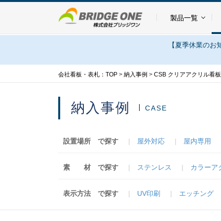
製品一覧
【夏季休業のお知
会社看板・表札：TOP
>
納入事例
>
CSB クリアアクリル看板
納入事例
CASE
設置場所
で探す
屋外対応
屋内専用
素 材
で探す
ステンレス
カラーア
表示方法
で探す
UV印刷
エッチング