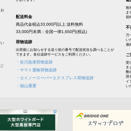
無
うお
ま
配送料金
規
商品代金税込33,000円以上:送料無料
不
33,000円未満：全国一律1,650円(税込)
万
い
荷物追跡
ざい
連
出荷後にお知らせする送り状の番号で配送状況を調べることが
できます。各社追跡サービスをご利用ください。
ご
・佐川急便荷物追跡
受
をご
き
・ヤマト運輸荷物追跡
弊
理
・セイノースーパーエクスプレス荷物追跡
イ
・福山通運
い