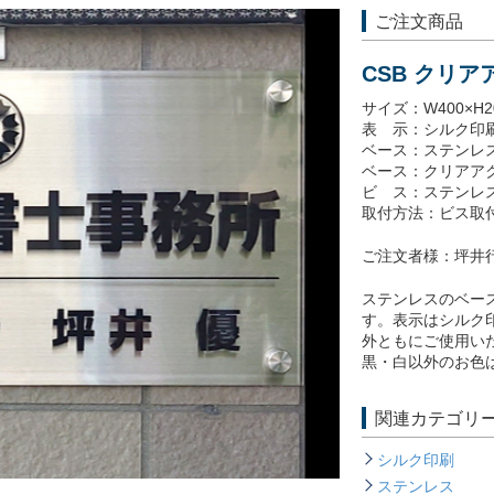
ご注文商品
CSB クリ
サイズ：W400×H2
表 示：シルク印
ベース：ステンレス
ベース：クリアアク
ビ ス：ステンレス
取付方法：ビス取
ご注文者様：坪井
ステンレスのベー
す。表示はシルク
外ともにご使用い
黒・白以外のお色は
関連カテゴリ
シルク印刷
ステンレス