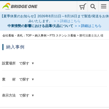
【夏季休業のお知らせ】2026年8月11日～8月16日まで製造/発送をお休
みいたします。
＞＞詳細はこちら
中東情勢の影響における品薄/欠品について
＞＞詳細はこちら
会社看板・表札：TOP
>
納入事例
>
FTS ステンレス看板
>
勝司法書士法人 様
納入事例
設置場所
で探す
素 材
で探す
表示方法
で探す