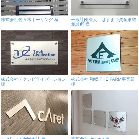
株式会社佐々木ボーリング 様
一般社団法人 はままつ資産承継
相談所 様
株式会社テクシビライゼーション
株式会社 和郷 THE FARM事業部
様
様
キャレット合同会社 様
株式会社Linkage 様