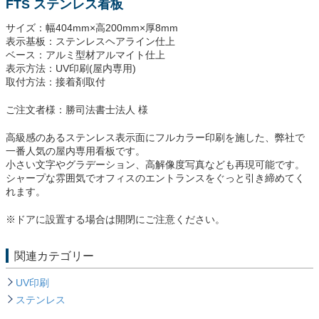
FTS ステンレス看板
サイズ：幅404mm×高200mm×厚8mm
表示基板：ステンレスヘアライン仕上
ベース：アルミ型材アルマイト仕上
表示方法：UV印刷(屋内専用)
取付方法：
接着剤取付
ご注文者様：勝司法書士法人 様
高級感のあるステンレス表示面にフルカラー印刷を施した、弊社で
一番人気の屋内専用看板です。
小さい文字やグラデーション、高解像度写真なども再現可能です。
シャープな雰囲気でオフィスのエントランスをぐっと引き締めてく
れます。
※ドアに設置する場合は開閉にご注意ください。
関連カテゴリー
UV印刷
ステンレス