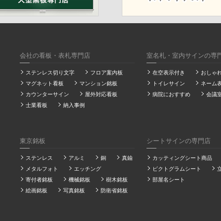
会社の看板・表札専門店
室名札・室内サインの専
ステンレス切り文字
フロア案内板
在空表示付き
おしゃ
マグネット看板
マンション銘板
トイレサイン
ネーム
カウンターサイン
屋外対応看板
病院におすすめ
会議
士業看板
納入事例
東京銘板
シートサインの専門店
ステンレス
アルミ
銅
真鍮
カッティングシート商品
メタルフォト
エッチング
ピクトグラムシート
寄付者銘板
機械銘板
樹木銘板
部屋名シート
絵画銘板
写真銘板
防衛省銘板