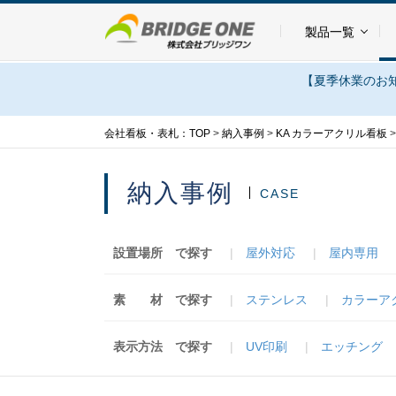
製品一覧
【夏季休業のお知
会社看板・表札：TOP
>
納入事例
>
KA カラーアクリル看板
納入事例
CASE
設置場所
で探す
屋外対応
屋内専用
素 材
で探す
ステンレス
カラーア
表示方法
で探す
UV印刷
エッチング