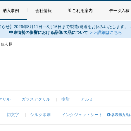
納入事例
会社情報
ご利用案内
データ入稿
らせ】2026年8月11日～8月16日まで製造/発送をお休みいたします。
中東情勢の影響における品薄/欠品について
＞＞詳細はこちら
>
個人 様
クリル
ガラスアクリル
樹脂
アルミ
切文字
シルク印刷
インクジェットシート
各表示方法