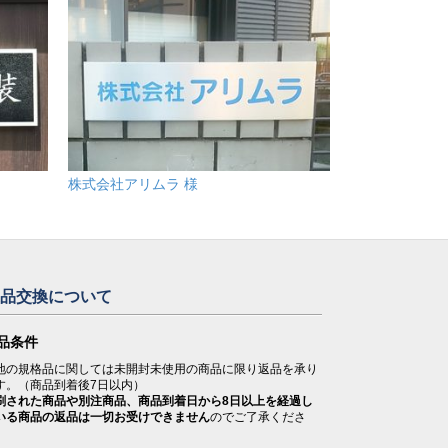
株式会社アリムラ 様
返品交換について
品条件
地の規格品に関しては未開封未使用の商品に限り返品を承り
す。（商品到着後7日以内）
刷された商品や別注商品、商品到着日から8日以上を経過し
いる商品の返品は一切お受けできません
のでご了承くださ
。