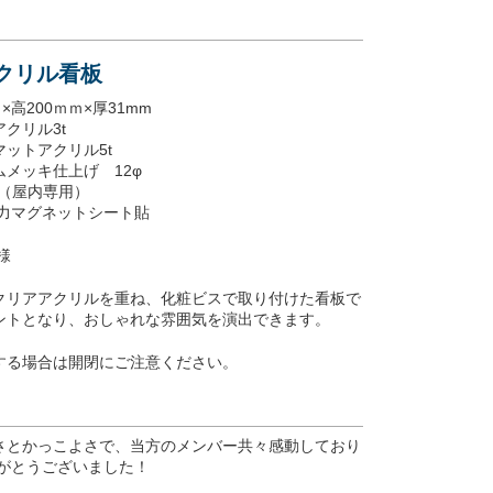
アクリル看板
×高200ｍｍ×厚31mm
クリル3t
ットアクリル5t
メッキ仕上げ 12φ
刷（屋内専用）
強力マグネットシート貼
様
クリアアクリルを重ね、化粧ビスで取り付けた看板で
ントとなり、おしゃれな雰囲気を演出できます。
する場合は開閉にご注意ください。
さとかっこよさで、当方のメンバー共々感動しており
りがとうございました！