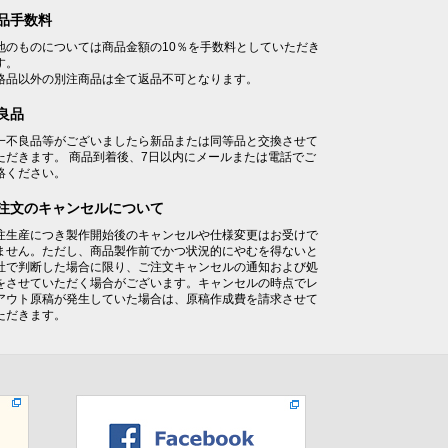
品手数料
地のものについては商品金額の10％を手数料としていただき
す。
格品以外の別注商品は全て返品不可となります。
良品
一不良品等がございましたら新品または同等品と交換させて
ただきます。 商品到着後、7日以内にメールまたは電話でご
絡ください。
注文のキャンセルについて
注生産につき製作開始後のキャンセルや仕様変更はお受けで
ません。ただし、商品製作前でかつ状況的にやむを得ないと
社で判断した場合に限り、ご注文キャンセルの通知および処
をさせていただく場合がございます。キャンセルの時点でレ
アウト原稿が発生していた場合は、原稿作成費を請求させて
ただきます。