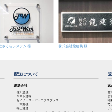
社さくらシステム 様
株式会社龍建装 様
配送について
。
運送会社
返
・佐川急便
無
・ヤマト運輸
ま
・セイノースーパーエクスプレス
印
・日本郵便
て
・福山通運
い