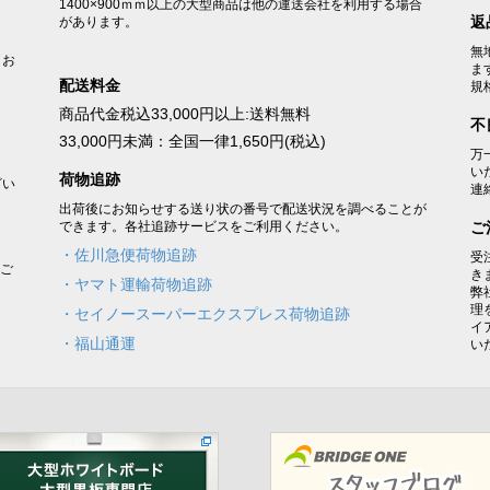
1400×900ｍｍ以上の大型商品は他の運送会社を利用する場合
返
があります。
無
うお
ま
配送料金
規
商品代金税込33,000円以上:送料無料
不
33,000円未満：全国一律1,650円(税込)
万
い
荷物追跡
ざい
連
出荷後にお知らせする送り状の番号で配送状況を調べることが
できます。各社追跡サービスをご利用ください。
ご
・佐川急便荷物追跡
受
をご
き
・ヤマト運輸荷物追跡
弊
理
・セイノースーパーエクスプレス荷物追跡
イ
・福山通運
い