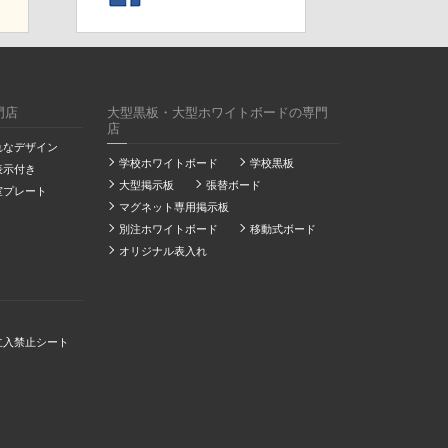
門店
大型黒板・大型ホワイトボードの専門
店
れなデザイン
学校ホワイトボード
学校黒板
表示付き
大型掲示板
張替ボード
室プレート
マグネット専用掲示板
別注ホワイトボード
移動式ボード
オリジナル表入れ
立入禁止シート