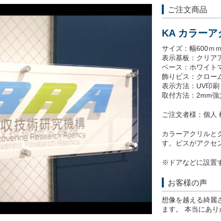
ご注文商品
KA カラー
サイズ：幅600ｍｍ
表示基板：クリアア
ベース：ホワイトマ
飾りビス：クローム
表示方法：UV印
取付方法：2mm
ご注文者様：個人 
カラーアクリルと
す。ビスがアクセ
※ドアなどに設置
お客様の声
想像を越える綺麗
ます。 本当にあ