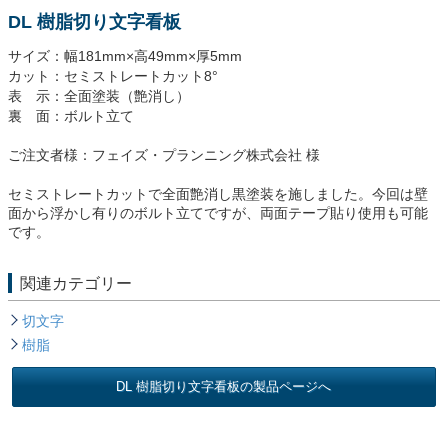
DL 樹脂切り文字看板
サイズ：幅181mm×高49mm×厚5mm
カット：セミストレートカット8°
表 示：全面塗装（艶消し）
裏 面：ボルト立て
ご注文者様：フェイズ・プランニング株式会社 様
セミストレートカットで全面艶消し黒塗装を施しました。今回は壁
面から浮かし有りのボルト立てですが、両面テープ貼り使用も可能
です。
関連カテゴリー
切文字
樹脂
DL 樹脂切り文字看板の製品ページへ